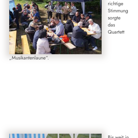
richtige
Stimmung
sorgte
das
Quartett
„Musikantenlaune“.
Bis weit in