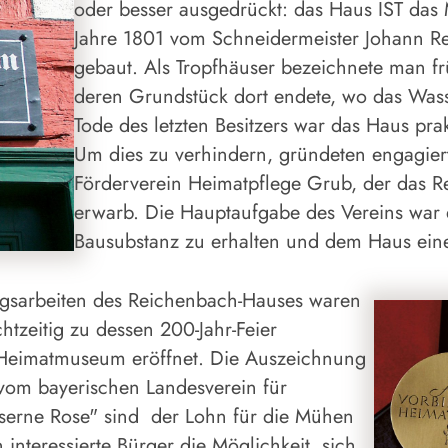
oder besser ausgedrückt: das Haus IST da
Jahre 1801 vom Schneidermeister Johann Re
gebaut. Als Tropfhäuser bezeichnete man f
deren Grundstück dort endete, wo das Was
Tode des letzten Besitzers war das Haus pra
Um dies zu verhindern, gründeten engagie
Förderverein Heimatpflege Grub, der das 
erwarb. Die Hauptaufgabe des Vereins war 
Bausubstanz zu erhalten und dem Haus ein
ngsarbeiten des Reichenbach-Hauses waren
htzeitig zu dessen 200-Jahr-Feier
Heimatmuseum eröffnet. Die Auszeichnung
 vom bayerischen Landesverein für
iserne Rose" sind der Lohn für die Mühen
interessierte Bürger die Möglichkeit, sich