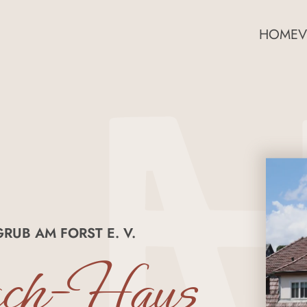
HOME
V
RUB AM FORST E. V.
ach-Haus