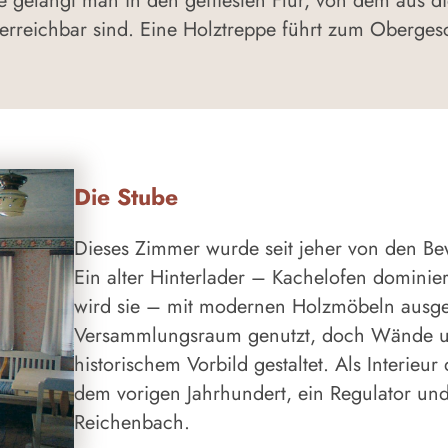
e gelangt man in den gefliesten Flur, von dem aus d
t erreichbar sind. Eine Holztreppe führt zum Oberges
Die Stube
Dieses Zimmer wurde seit jeher von den B
Ein alter Hinterlader – Kachelofen dominie
wird sie – mit modernen Holzmöbeln ausges
Versammlungsraum genutzt, doch Wände 
historischem Vorbild gestaltet. Als Interieu
dem vorigen Jahrhundert, ein Regulator und
Reichenbach.