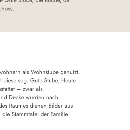
ie Gute Stube, die Küche, der
choss.
ewohnern als Wohnstube genutzt.
rt diese sog. Gute Stube. Heute
tattet – zwar als
und Decke wurden nach
r des Raumes dienen Bilder aus
 die Stammtafel der Familie