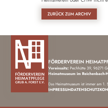
Heimatverein oder CHW nicht er
ZURÜCK ZUM ARCHIV
FÖRDERVEREIN HEIMATPF
Vereinssitz:
Pechhütte 39, 96271 G
Heimatmuseum im Reichenbach-H
Das Heimatmuseum ist immer am 1. S
IMPRESSUM
DATENSCHUTZ
KON