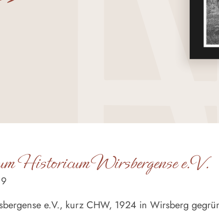
um Historicum Wirsbergense e.V.
19
sbergense e.V., kurz CHW, 1924 in Wirsberg gegrün