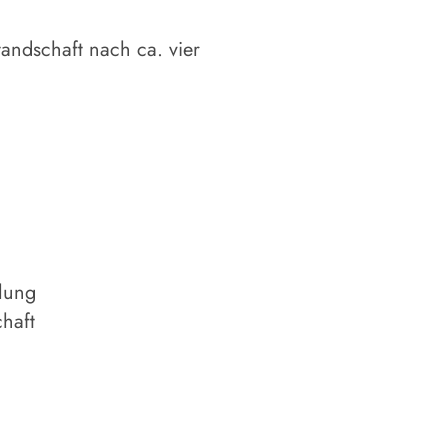
ndschaft nach ca. vier
llung
haft