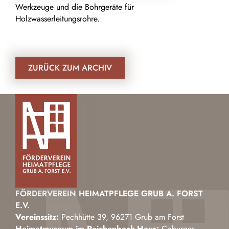
Werkzeuge und die Bohrgeräte für
Holzwasserleitungsrohre.
ZURÜCK ZUM ARCHIV
FÖRDERVEREIN HEIMATPFLEGE GRUB A. FORST
E.V.
Vereinssitz:
Pechhütte 39, 96271 Grub am Forst
Heimatmuseum im Reichenbach-Haus:
Coburger