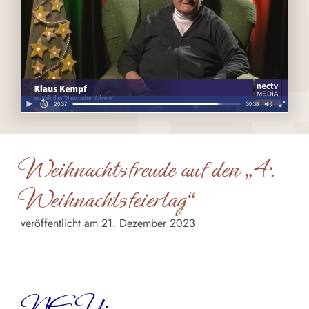
Weihnachtsfreude auf den „4.
Weihnachtsfeiertag“
veröffentlicht am 21. Dezember 2023
Unser Heimatdichter Klaus Kempf erzählt im
nectv
aktuell
in schönster Grüber Mundart!
NEU: