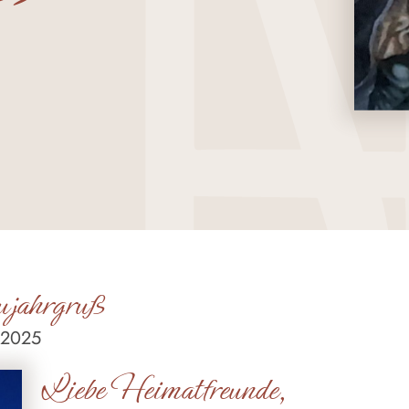
jahrgruß
 2025
Liebe Heimatfreunde,