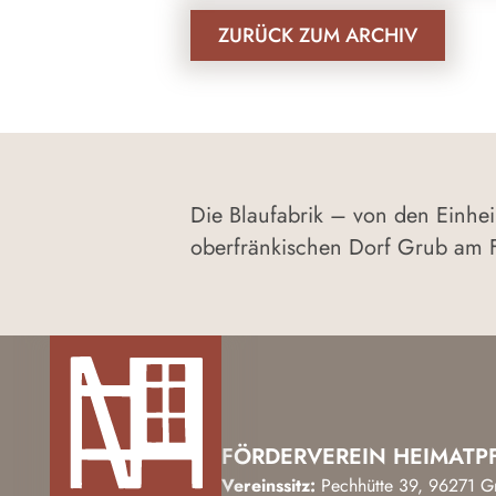
ZURÜCK ZUM ARCHIV
Die Blaufabrik – von den Einhe
oberfränkischen Dorf Grub am F
FÖRDERVEREIN HEIMATPF
Vereinssitz:
Pechhütte 39, 96271 G