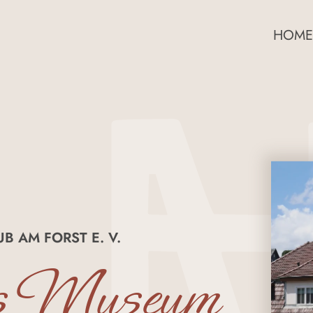
HOME
B AM FORST E. V.
ns Museum